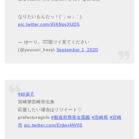
なりたいもんだっ！(´；ω；｀)
pic.twitter.com/iGKNpsXUQ5
— ゆーり。⋆͛⋆͛固ツイ見てください
(@yuuuuri_hssy)
September 1, 2020
#紗栄子
宮崎県宮崎市出身
応援したい場合はリツイート♡
prefecturegirls
#都道府県美女図鑑
#宮崎県
#宮崎
市
pic.twitter.com/EtdwxfAV05