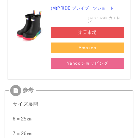
(M)PRIDE プレイブーツショート
カエレ
posted with
バ
楽天市場
Amazon
Yahooショッピング
サイズ展開
6＝25㎝
7＝26㎝