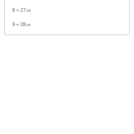
8＝27㎝
9＝28㎝