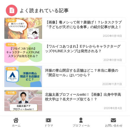
よく読まれている記事
その他
【画像】毒メシって何？唐揚げ！？レタスクラブ
「子どもが天才になる食事」の紹介記事が炎上！
2020年9月18日
その他
【ワルイコあつまれ】Eテレからキャラクターグ
ッズやLINEスタンプは発売される？
2021年9月16日
その他
洋服の青山閉店する店舗はどこ？本当に最後の
「閉店セール」はいつから？
2020年11月11日
その他
北脇太基プロフィールwiki！【画像】出身中学高
校大学は？名犬チーズ似てる！？
2020年8月4日
ホーム
ドラマ
プロフィール
お問い合わせ