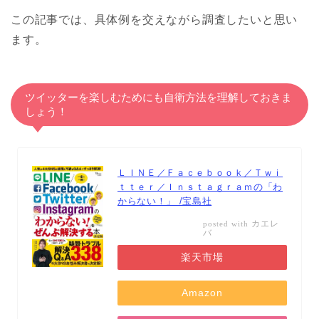
この記事では、具体例を交えながら調査したいと思い
ます。
ツイッターを楽しむためにも自衛方法を理解しておきま
しょう！
ＬＩＮＥ／Ｆａｃｅｂｏｏｋ／Ｔｗｉ
ｔｔｅｒ／Ｉｎｓｔａｇｒａｍの「わ
からない！」 /宝島社
カエレ
posted with
バ
楽天市場
Amazon