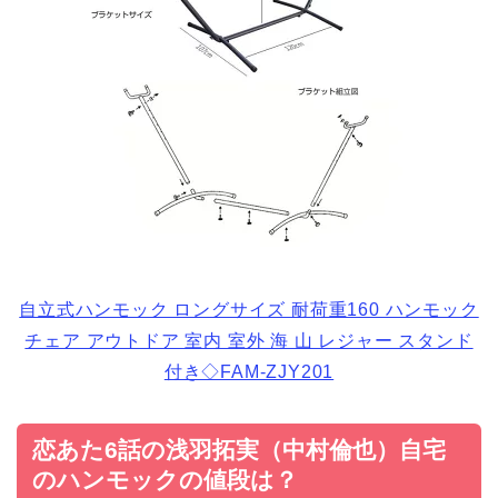
自立式ハンモック ロングサイズ 耐荷重160 ハンモック
チェア アウトドア 室内 室外 海 山 レジャー スタンド
付き◇FAM-ZJY201
恋あた6話の浅羽拓実（中村倫也）自宅
のハンモックの値段は？