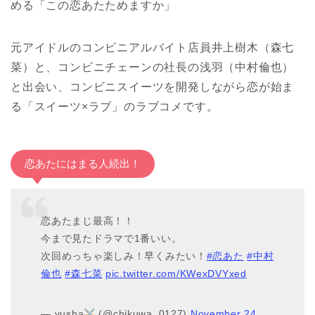
める「この恋あたためますか」
元アイドルのコンビニアルバイト店員井上樹木（森七
菜）と、コンビニチェーンの社長の浅羽（中村倫也）
と出会い、コンビニスイーツを開発しながら恋が始ま
る「スイーツ×ラブ」のラブコメです。
恋あたにはまる人続出！
恋あたまじ最高！！
今まで見たドラマで1番いい。
次回めっちゃ楽しみ！早くみたい！
#恋あた
#中村
倫也
#森七菜
pic.twitter.com/KWexDVYxed
— yusha
(@chikuwa_0127)
November 24,