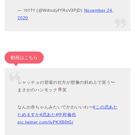
— ｼﾛｲｸﾏ (@Wdtcdj4YRsV3PjD)
November 24,
2020
動画はこちら
シャッチョの登場の仕方が想像の斜め上で笑う〜
まさかのハンモック
笑
なんか赤ちゃんみたいでかわいいわー
#この恋あた
ためますか
#恋あた
#中村倫也
pic.twitter.com/lvPKXB8tGi