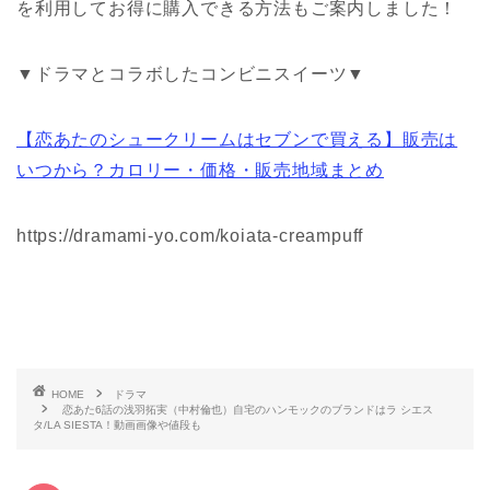
を利用してお得に購入できる方法もご案内しました！
▼ドラマとコラボしたコンビニスイーツ▼
【恋あたのシュークリームはセブンで買える】販売は
いつから？カロリー・価格・販売地域まとめ
https://dramami-yo.com/koiata-creampuff
HOME
ドラマ
恋あた6話の浅羽拓実（中村倫也）自宅のハンモックのブランドはラ シエス
タ/LA SIESTA！動画画像や値段も