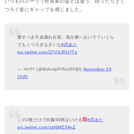
いつものスーツで社長業の姿とは違う、ゆったりとく
つろぐ姿にギャップを感じました。
愛すべき不貞腐れ社長。我が家へおいで？いくら
でもくつろぎなさいな
#恋あた
pic.twitter.com/Z7VSJRUYTg
— ｼﾛｲｸﾏ (@Wdtcdj4YRsV3PjD)
November 24,
2020
この2枚だけで白飯50杯はいける‍
#恋あた
pic.twitter.com/zqfdMZ3AnZ