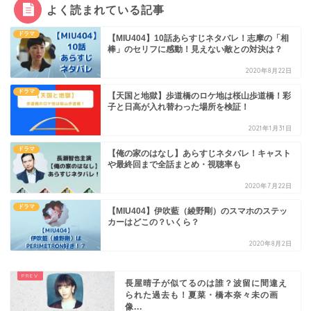
よく読まれている記事
ドラマ
【MIU404】10話あらすじネタバレ！志摩の「相
棒」のセリフに感動！見えない敵との対決は？
2020年8月22日
ドラマ
【天国と地獄】歩道橋のロケ地は桜山歩道橋！彩
子と日高が入れ替わった場所を検証！
2021年1月31日
ドラマ
【俺の家のはなし】あらすじネタバレ！キャスト
や最終回まで全話まとめ・視聴率も
2020年7月22日
ドラマ
【MIU404】伊吹藍（綾野剛）のスマホのステッ
カーはどこの？いくら？
2020年8月2日
長屋晴子が似てるのは誰？波留に間違え
られた過去も！夏菜・橋本奈々未の画
像...